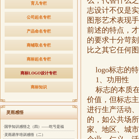
么，代替什么之
育儿专栏
志设计不仅是实
公司起名专栏
图形艺术表现手
前述的特点，才
产品命名专栏
的要求十分苛刻
商铺取名专栏
比之其它任何图
商标起名专栏
logo标志的特
商标LOGO设计专栏
1、功用性
商标知识
标志的本质
价值，但标志主
进行生产活动、
灵雨感悟
的，如公共场所
·国学知识感悟之（四）——吃亏是福
家、地区、城市
·灵雨易学培训感悟（二）