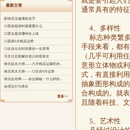
就是要引起人们
最新文章
通常具有的特征
·影响宝宝健康的名字
·12星座相亲时最看重什么
4、多样性
·12星女最具哪种女人味
标志种类繁
·12星座6月桃花运势
手段来看，都有
·12生肖出生时间看你一生荣辱
（几乎可利用任
·天生注定能嫁好老公的星座女
意形立体物或利
·南京起名大师——六月桃花运最旺的...
·南京风水大师——12生肖6月运势
式，有直接利用
·南京起名网——命运揭秘：什么样的...
抽象图形构成的
·命理五行与养生
合构成的。就表
更多>>
且随着科技、文
5、艺术性